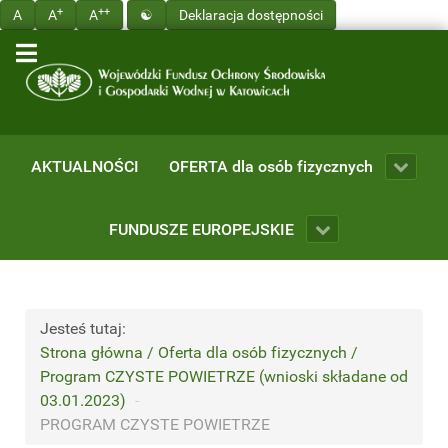
+
++
A
A
A
☯
Deklaracja dostępności
AKTUALNOŚCI
OFERTA dla osób fizycznych
FUNDUSZE EUROPEJSKIE
Jesteś tutaj:
Strona główna / Oferta dla osób fizycznych /
Program CZYSTE POWIETRZE (wnioski składane od
03.01.2023)
-
PROGRAM CZYSTE POWIETRZE