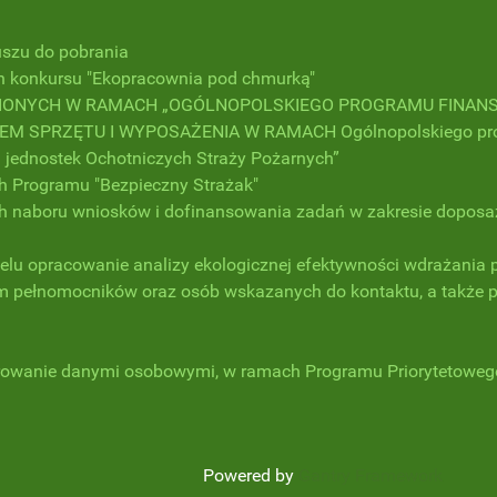
uszu do pobrania
h konkursu "Ekopracownia pod chmurką"
IONYCH W RAMACH „OGÓLNOPOLSKIEGO PROGRAMU FINANS
SPRZĘTU I WYPOSAŻENIA W RAMACH Ogólnopolskiego progra
 jednostek Ochotniczych Straży Pożarnych”
Programu "Bezpieczny Strażak"
aboru wniosków i dofinansowania zadań w zakresie doposaż
celu opracowanie analizy ekologicznej efektywności wdrażania 
tym pełnomocników oraz osób wskazanych do kontaktu, a także
rowanie danymi osobowymi, w ramach Programu Priorytetowego
Powered by
Gantry Framework