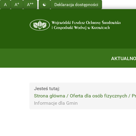
+
++
A
A
A
☯
Deklaracja dostępności
AKTUALNO
Jesteś tutaj:
Strona główna / Oferta dla osób fizycznych 
Informacje dla Gmin